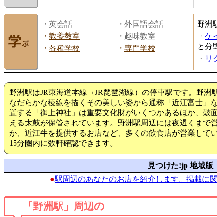
・英会話
・外国語会話
野洲
・
教養教室
・趣味教室
・
ケ
と分
・
各種学校
・
専門学校
・
リ
野洲駅はJR東海道本線（JR琵琶湖線）の停車駅です。野
なだらかな稜線を描くその美しい姿から通称「近江富士」
置する「御上神社」は重要文化財がいくつかあるほか、鼓
える太鼓が保管されています。野洲駅周辺には夜遅くまで
か、近江牛を提供するお店など、多くの飲食店が営業して
15分圏内に数軒確認できます。
見つけた!jp 地域版
●
駅周辺のあなたのお店を紹介します。掲載に
「野洲駅」周辺の