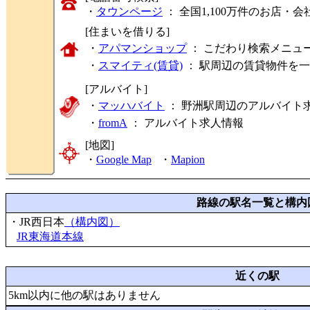
・
タウンページ
： 全国1,100万件のお店
[住まいを借りる]
・
アパマンショップ
： こだわり検索メニュ
・
スマイティ(賃貸)
： 駅周辺の賃貸物件を
[アルバイト]
・
マッハバイト
： 野洲駅周辺のアルバイト
・
fromA
：
アルバイト求人情報
[地図]
・
Google Map
・
Mapion
路線の駅名一覧と構内
・JR西日本
（構内図）
JR東海道本線
近くの駅
5km以内に他の駅はありません