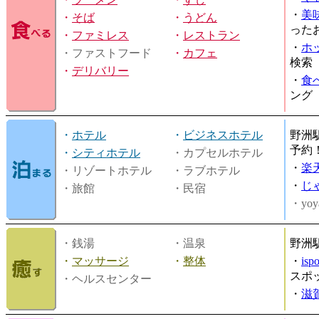
・
美
・
そば
・
うどん
った
・
ファミレス
・
レストラン
・
ホ
・ファストフード
・
カフェ
検索
・
デリバリー
・
食
ング
・
ホテル
・
ビジネスホテル
野洲
予約
・
シティホテル
・カプセルホテル
・
楽
・リゾートホテル
・ラブホテル
・
じ
・旅館
・民宿
・yoy
・銭湯
・温泉
野洲
・
マッサージ
・
整体
・
is
スポ
・ヘルスセンター
・
滋