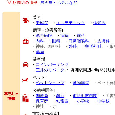
駅周辺の情報
:
居酒屋・ホテルなど
[美容]
・
美容院
・
エステティック
・
理髪店
[病院・診療所等]
・
総合病院
・
病院
・
歯科
・
内科
・
眼科
・
耳鼻咽喉科
・
皮膚科
・神経、精神科
・
外科
・
整形外科
・形
・
薬局
[駐車場]
・
コインパーキング
・
三井のリパーク
： 野洲駅周辺の時間貸駐
[ペット]
・
ペットショップ
・
動物病院
・ペット葬
[公的機関等]
・
郵便局
・
銀行
・
市区町村機関
・図書
・
保育所
・
幼稚園
・
小学校
・
中学校
・神社
・寺
[電話番号検索]