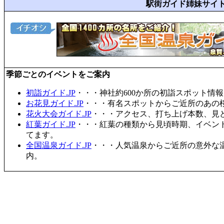
駅街ガイド姉妹サイ
季節ごとのイベントをご案内
初詣ガイド.JP
・・・神社約600か所の初詣スポット情
お花見ガイド.JP
・・・有名スポットからご近所のあの桜
花火大会ガイド.JP
・・・アクセス、打ち上げ本数、見
紅葉ガイド.JP
・・・紅葉の種類から見頃時期、イベン
てます。
全国温泉ガイド.JP
・・・人気温泉からご近所の意外な
内。