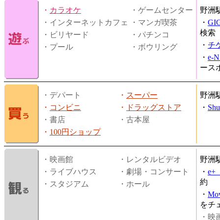
・
カラオケ
・ゲームセンター
野洲
・インターネットカフェ
・マンガ喫茶
・
GI
検索
・ビリヤード
・パチンコ
・
チ
・プール
・ボウリング
・
e-
ース
・デパート
・
スーパー
野洲
・
コンビニ
・
ドラッグストア
・
Shu
・書店
・古本屋
・
100円ショップ
・映画館
・レンタルビデオ
野洲
・ライブハウス
・劇場・コンサート
・
e
約
・スタジアム
・ホール
・
Mov
をチ
・映画