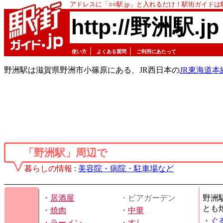
アドレスに「○○駅.jp」と入れるだけ！駅街ガイド
http://野洲駅.jp
｜
｜
使い方
よくある質問
ご利用にあたって
野洲駅は滋賀県野洲市小篠原にある、JR西日本の
JR東海道本
「野洲駅」周辺で
暮らしの情報
:
美容院・病院・駐車場など
・
居酒屋
・ビアガーデン
野洲
とも
・
焼肉
・
中華
・
ぐ
・
ラーメン
・
すし